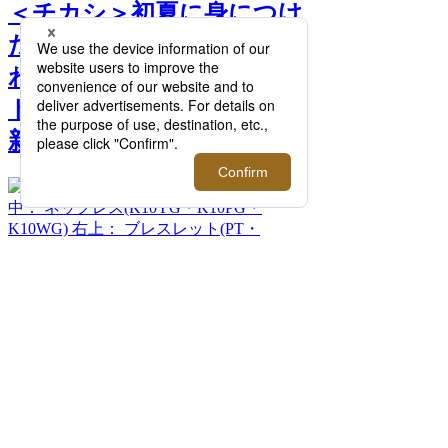
＜チカシ＞初夏に身につけ
たい新作アイテムや組み合
わせを楽しめるペンダント
トップをご紹介！【伊勢丹
新宿店】 >>
次へ
＜チカシ＞左： ネックレス(K10YG) 中：
ネックレス(K10YG・K10PG・K10WG) 右
上： ブレスレット(PT・K10YG・K10WG)