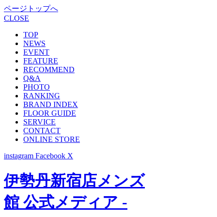
ページトップへ
CLOSE
TOP
NEWS
EVENT
FEATURE
RECOMMEND
Q&A
PHOTO
RANKING
BRAND INDEX
FLOOR GUIDE
SERVICE
CONTACT
ONLINE STORE
instagram
Facebook
X
伊勢丹新宿店メンズ
館 公式メディア -