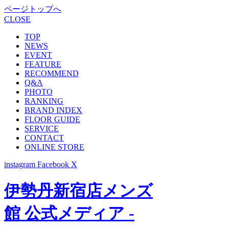
ページトップへ
CLOSE
TOP
NEWS
EVENT
FEATURE
RECOMMEND
Q&A
PHOTO
RANKING
BRAND INDEX
FLOOR GUIDE
SERVICE
CONTACT
ONLINE STORE
instagram
Facebook
X
伊勢丹新宿店メンズ
館 公式メディア -