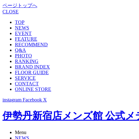
ページトップへ
CLOSE
TOP
NEWS
EVENT
FEATURE
RECOMMEND
Q&A
PHOTO
RANKING
BRAND INDEX
FLOOR GUIDE
SERVICE
CONTACT
ONLINE STORE
instagram
Facebook
X
伊勢丹新宿店メンズ館 公式メディア -
Menu
NEWS