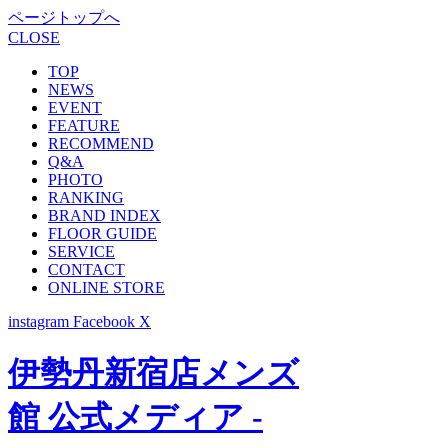
ページトップへ
CLOSE
TOP
NEWS
EVENT
FEATURE
RECOMMEND
Q&A
PHOTO
RANKING
BRAND INDEX
FLOOR GUIDE
SERVICE
CONTACT
ONLINE STORE
instagram
Facebook
X
伊勢丹新宿店メンズ
館 公式メディア -