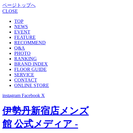
ページトップへ
CLOSE
TOP
NEWS
EVENT
FEATURE
RECOMMEND
Q&A
PHOTO
RANKING
BRAND INDEX
FLOOR GUIDE
SERVICE
CONTACT
ONLINE STORE
instagram
Facebook
X
伊勢丹新宿店メンズ
館 公式メディア -