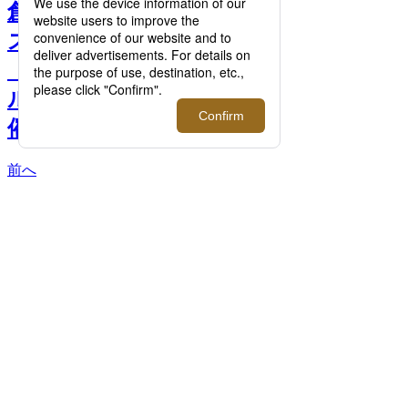
創業120周年を迎えた＜ミ
ズノ＞がスニーカーライン
「ミズノスポーツスタイ
ル」のポップアップを開
催！【伊勢丹新宿店】 >>
前へ
次へ
「ミズノスポーツスタイル」「WAVE
PROPHECY 13.2」