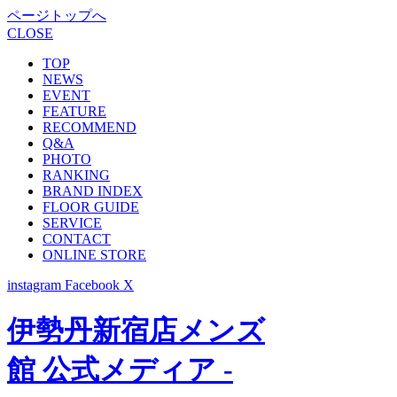
ページトップへ
CLOSE
TOP
NEWS
EVENT
FEATURE
RECOMMEND
Q&A
PHOTO
RANKING
BRAND INDEX
FLOOR GUIDE
SERVICE
CONTACT
ONLINE STORE
instagram
Facebook
X
伊勢丹新宿店メンズ
館 公式メディア -