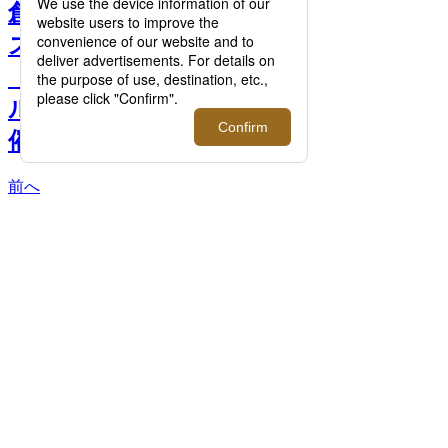
創業120周年を迎えた＜ミ
ズノ＞がスニーカーライン
「ミズノスポーツスタイ
ル」のポップアップを開
催！【伊勢丹新宿店】 >>
前へ
次へ
「ミズノスポーツスタイル」「WAVE
PROPHECY LS GTX」