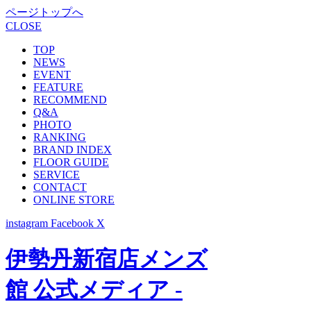
ページトップへ
CLOSE
TOP
NEWS
EVENT
FEATURE
RECOMMEND
Q&A
PHOTO
RANKING
BRAND INDEX
FLOOR GUIDE
SERVICE
CONTACT
ONLINE STORE
instagram
Facebook
X
伊勢丹新宿店メンズ
館 公式メディア -