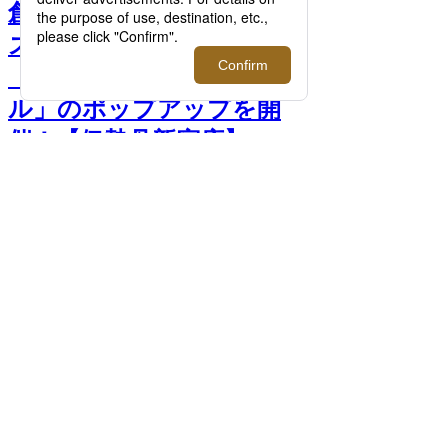
創業120周年を迎えた＜ミ
ズノ＞がスニーカーライン
「ミズノスポーツスタイ
ル」のポップアップを開
催！【伊勢丹新宿店】 >>
次へ
MIZUNO SPORTSTYLE POP UP