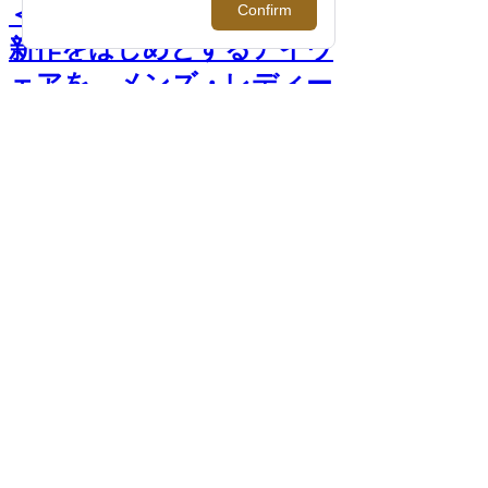
＜アコニ＞｜2026年春夏の
新作をはじめとするアイウ
ェアを、メンズ・レディー
スともにご紹介。【伊勢丹
新宿店】 >>
前へ
次へ
＜アコニ＞ポップアップ