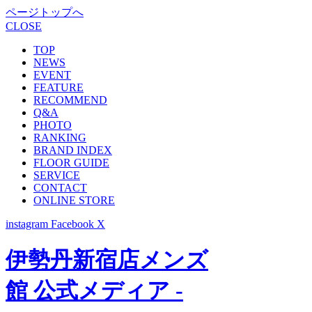
ページトップへ
CLOSE
TOP
NEWS
EVENT
FEATURE
RECOMMEND
Q&A
PHOTO
RANKING
BRAND INDEX
FLOOR GUIDE
SERVICE
CONTACT
ONLINE STORE
instagram
Facebook
X
伊勢丹新宿店メンズ
館 公式メディア -