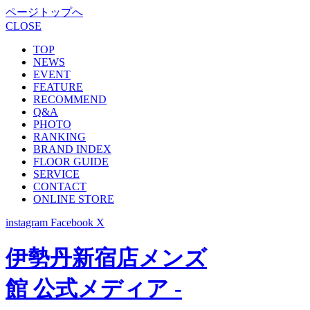
ページトップへ
CLOSE
TOP
NEWS
EVENT
FEATURE
RECOMMEND
Q&A
PHOTO
RANKING
BRAND INDEX
FLOOR GUIDE
SERVICE
CONTACT
ONLINE STORE
instagram
Facebook
X
伊勢丹新宿店メンズ
館 公式メディア -