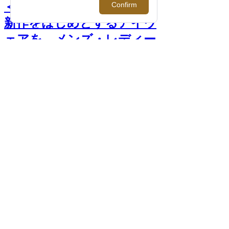
＜アコニ＞｜2026年春夏の
新作をはじめとするアイウ
ェアを、メンズ・レディー
スともにご紹介。【伊勢丹
新宿店】 >>
前へ
次へ
＜アコニ＞ポップアップ