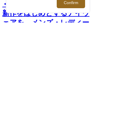
＜アコニ＞｜2026年春夏の
新作をはじめとするアイウ
ェアを、メンズ・レディー
スともにご紹介。【伊勢丹
新宿店】 >>
前へ
次へ
＜アコニ＞ポップアップ