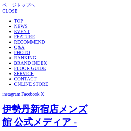
ページトップへ
CLOSE
TOP
NEWS
EVENT
FEATURE
RECOMMEND
Q&A
PHOTO
RANKING
BRAND INDEX
FLOOR GUIDE
SERVICE
CONTACT
ONLINE STORE
instagram
Facebook
X
伊勢丹新宿店メンズ
館 公式メディア -