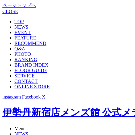
ページトップへ
CLOSE
TOP
NEWS
EVENT
FEATURE
RECOMMEND
Q&A
PHOTO
RANKING
BRAND INDEX
FLOOR GUIDE
SERVICE
CONTACT
ONLINE STORE
instagram
Facebook
X
伊勢丹新宿店メンズ館 公式メディア -
Menu
NEWS