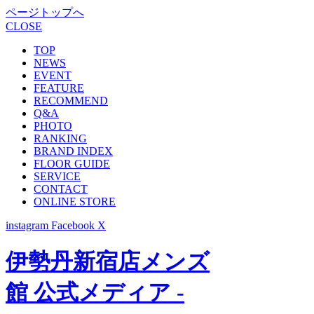
ページトップへ
CLOSE
TOP
NEWS
EVENT
FEATURE
RECOMMEND
Q&A
PHOTO
RANKING
BRAND INDEX
FLOOR GUIDE
SERVICE
CONTACT
ONLINE STORE
instagram
Facebook
X
伊勢丹新宿店メンズ
館 公式メディア -