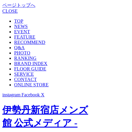
ページトップへ
CLOSE
TOP
NEWS
EVENT
FEATURE
RECOMMEND
Q&A
PHOTO
RANKING
BRAND INDEX
FLOOR GUIDE
SERVICE
CONTACT
ONLINE STORE
instagram
Facebook
X
伊勢丹新宿店メンズ
館 公式メディア -