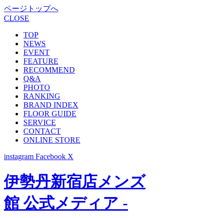
ページトップへ
CLOSE
TOP
NEWS
EVENT
FEATURE
RECOMMEND
Q&A
PHOTO
RANKING
BRAND INDEX
FLOOR GUIDE
SERVICE
CONTACT
ONLINE STORE
instagram
Facebook
X
伊勢丹新宿店メンズ
館 公式メディア -