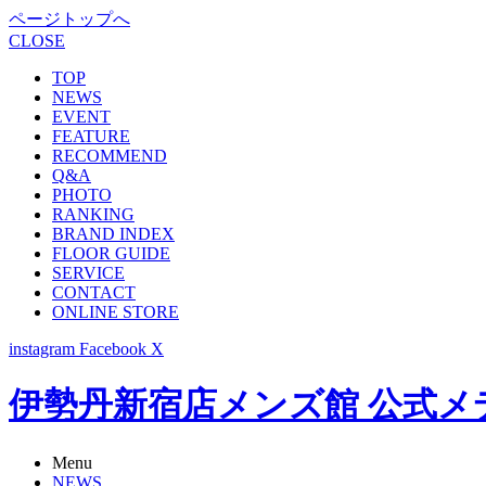
ページトップへ
CLOSE
TOP
NEWS
EVENT
FEATURE
RECOMMEND
Q&A
PHOTO
RANKING
BRAND INDEX
FLOOR GUIDE
SERVICE
CONTACT
ONLINE STORE
instagram
Facebook
X
伊勢丹新宿店メンズ館 公式メディア -
Menu
NEWS