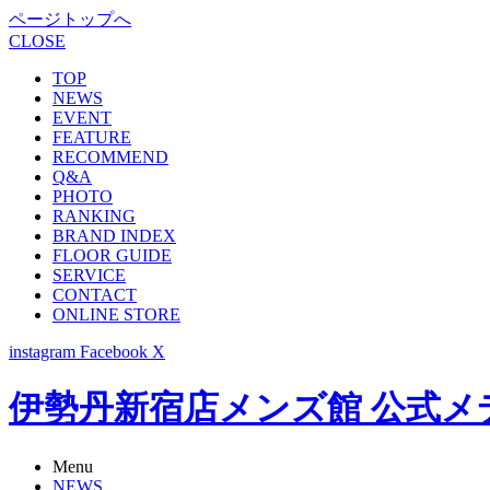
ページトップへ
CLOSE
TOP
NEWS
EVENT
FEATURE
RECOMMEND
Q&A
PHOTO
RANKING
BRAND INDEX
FLOOR GUIDE
SERVICE
CONTACT
ONLINE STORE
instagram
Facebook
X
伊勢丹新宿店メンズ館 公式メディア -
Menu
NEWS