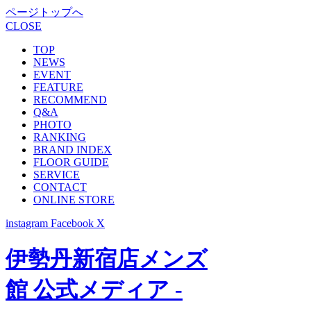
ページトップへ
CLOSE
TOP
NEWS
EVENT
FEATURE
RECOMMEND
Q&A
PHOTO
RANKING
BRAND INDEX
FLOOR GUIDE
SERVICE
CONTACT
ONLINE STORE
instagram
Facebook
X
伊勢丹新宿店メンズ
館 公式メディア -