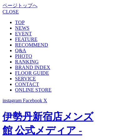
ページトップへ
CLOSE
TOP
NEWS
EVENT
FEATURE
RECOMMEND
Q&A
PHOTO
RANKING
BRAND INDEX
FLOOR GUIDE
SERVICE
CONTACT
ONLINE STORE
instagram
Facebook
X
伊勢丹新宿店メンズ
館 公式メディア -