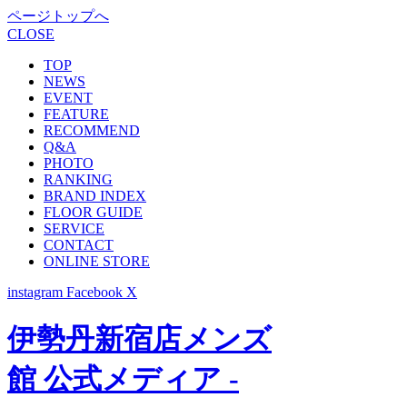
ページトップへ
CLOSE
TOP
NEWS
EVENT
FEATURE
RECOMMEND
Q&A
PHOTO
RANKING
BRAND INDEX
FLOOR GUIDE
SERVICE
CONTACT
ONLINE STORE
instagram
Facebook
X
伊勢丹新宿店メンズ
館 公式メディア -