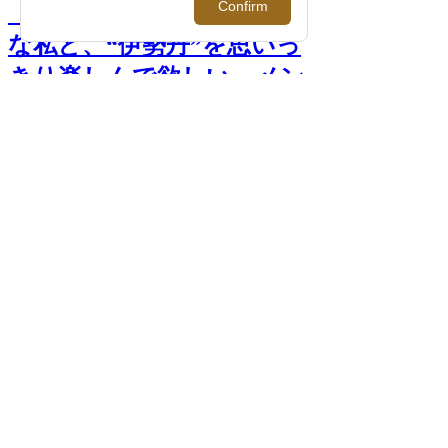
【連載】仕事も遊びも全力
な私と、“伊勢丹”を思いっ
きり楽しんで欲しい。メン
ズアテンダント 宮崎宇史｜
イセタンメンズスタッフプ
ロフ >>
前へ
次へ
仕事も遊びも全力な私と、“伊勢丹”を思い
っきり楽しんで欲しい。メンズアテンダン
ト 宮崎宇史｜イセタンメンズスタッフプ
ロフ
PHOTO >