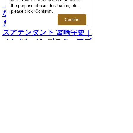
【連載】仕事も遊びも全力
な私と、“伊勢丹”を思いっ
きり楽しんで欲しい。メン
ズアテンダント 宮崎宇史｜
イセタンメンズスタッフプ
ロフ >>
前へ
次へ
＜ジョセフ・アブード＞ ジャケット
47,300円(レギュラーサイズ) / 53,900円(ス
ーパーメンズサイズ) パンツ 26,400円(レギ
ュラーサイズ) / 29,700円( スーパーメンズ
サイズ) カットソー 14,300円(レギュラーサ
イズ ) / 17,600円(スーパーメンズサイズ) □
伊勢丹新宿店 メンズ館7階 メンズオーセン
ティック＆コンテンポラリー