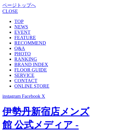
ページトップへ
CLOSE
TOP
NEWS
EVENT
FEATURE
RECOMMEND
Q&A
PHOTO
RANKING
BRAND INDEX
FLOOR GUIDE
SERVICE
CONTACT
ONLINE STORE
instagram
Facebook
X
伊勢丹新宿店メンズ
館 公式メディア -