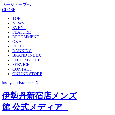
ページトップへ
CLOSE
TOP
NEWS
EVENT
FEATURE
RECOMMEND
Q&A
PHOTO
RANKING
BRAND INDEX
FLOOR GUIDE
SERVICE
CONTACT
ONLINE STORE
instagram
Facebook
X
伊勢丹新宿店メンズ
館 公式メディア -