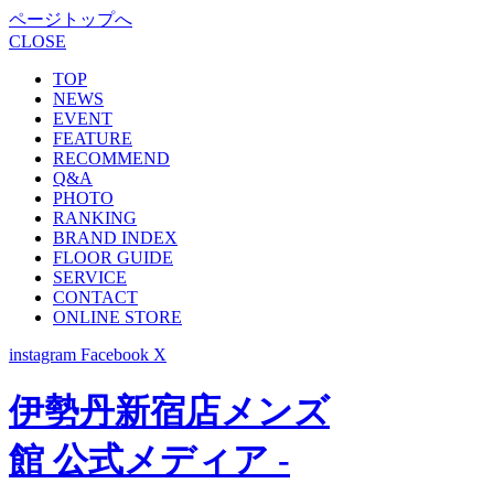
ページトップへ
CLOSE
TOP
NEWS
EVENT
FEATURE
RECOMMEND
Q&A
PHOTO
RANKING
BRAND INDEX
FLOOR GUIDE
SERVICE
CONTACT
ONLINE STORE
instagram
Facebook
X
伊勢丹新宿店メンズ
館 公式メディア -