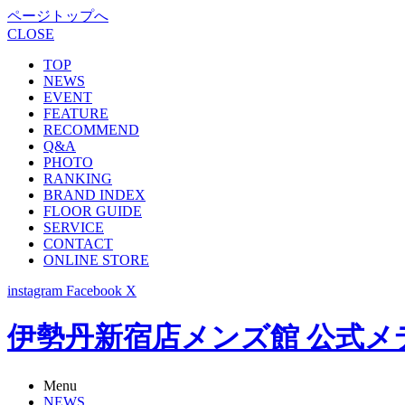
ページトップへ
CLOSE
TOP
NEWS
EVENT
FEATURE
RECOMMEND
Q&A
PHOTO
RANKING
BRAND INDEX
FLOOR GUIDE
SERVICE
CONTACT
ONLINE STORE
instagram
Facebook
X
伊勢丹新宿店メンズ館 公式メディア -
Menu
NEWS