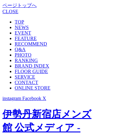
ページトップへ
CLOSE
TOP
NEWS
EVENT
FEATURE
RECOMMEND
Q&A
PHOTO
RANKING
BRAND INDEX
FLOOR GUIDE
SERVICE
CONTACT
ONLINE STORE
instagram
Facebook
X
伊勢丹新宿店メンズ
館 公式メディア -