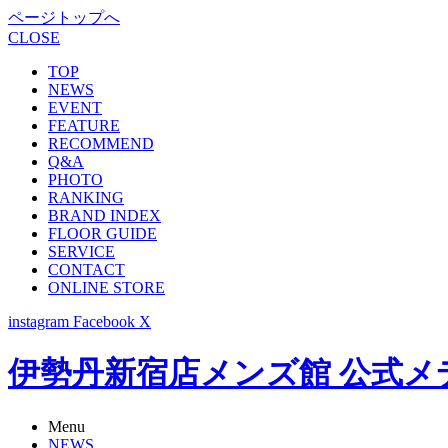
ページトップへ
CLOSE
TOP
NEWS
EVENT
FEATURE
RECOMMEND
Q&A
PHOTO
RANKING
BRAND INDEX
FLOOR GUIDE
SERVICE
CONTACT
ONLINE STORE
instagram
Facebook
X
伊勢丹新宿店メンズ館 公式メディア -
Menu
NEWS