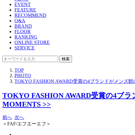
EVENT
FEATURE
RECOMMEND
Q&A
BRAND
FLOOR
RANKING
ONLINE STORE
SERVICE
検索
TOP
PHOTO
TOKYO FASHION AWARD受賞の4ブランドがメン
TOKYO FASHION AWARD受賞
MOMENTS >>
前へ
次へ
＜FAF/エフエーエフ＞