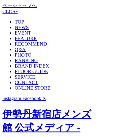
ページトップへ
CLOSE
TOP
NEWS
EVENT
FEATURE
RECOMMEND
Q&A
PHOTO
RANKING
BRAND INDEX
FLOOR GUIDE
SERVICE
CONTACT
ONLINE STORE
instagram
Facebook
X
伊勢丹新宿店メンズ
館 公式メディア -