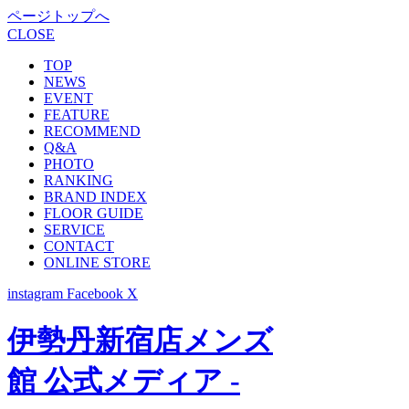
ページトップへ
CLOSE
TOP
NEWS
EVENT
FEATURE
RECOMMEND
Q&A
PHOTO
RANKING
BRAND INDEX
FLOOR GUIDE
SERVICE
CONTACT
ONLINE STORE
instagram
Facebook
X
伊勢丹新宿店メンズ
館 公式メディア -