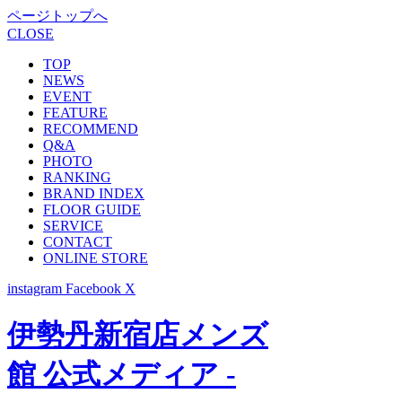
ページトップへ
CLOSE
TOP
NEWS
EVENT
FEATURE
RECOMMEND
Q&A
PHOTO
RANKING
BRAND INDEX
FLOOR GUIDE
SERVICE
CONTACT
ONLINE STORE
instagram
Facebook
X
伊勢丹新宿店メンズ
館 公式メディア -