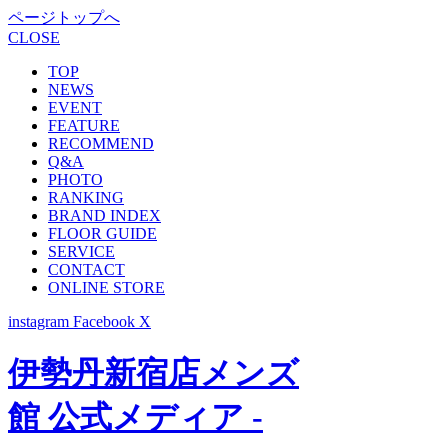
ページトップへ
CLOSE
TOP
NEWS
EVENT
FEATURE
RECOMMEND
Q&A
PHOTO
RANKING
BRAND INDEX
FLOOR GUIDE
SERVICE
CONTACT
ONLINE STORE
instagram
Facebook
X
伊勢丹新宿店メンズ
館 公式メディア -