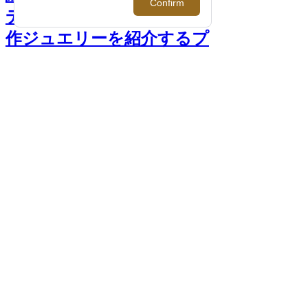
デザイン＜イーノス＞の新
作ジュエリーを紹介するプ
ロモーション開催 >>
前へ
次へ
＜イーノス＞リング(1連) 176,000円
PHOTO >