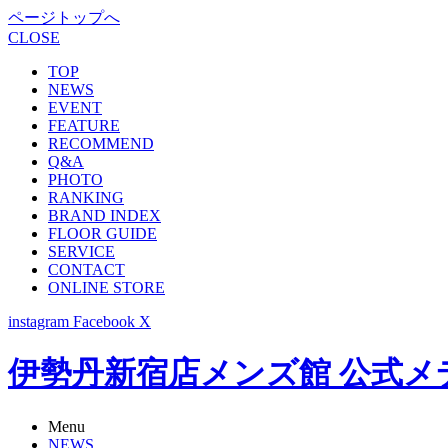
ページトップへ
CLOSE
TOP
NEWS
EVENT
FEATURE
RECOMMEND
Q&A
PHOTO
RANKING
BRAND INDEX
FLOOR GUIDE
SERVICE
CONTACT
ONLINE STORE
instagram
Facebook
X
伊勢丹新宿店メンズ館 公式メディア -
Menu
NEWS