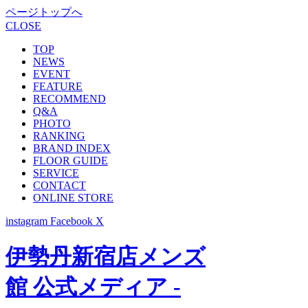
ページトップへ
CLOSE
TOP
NEWS
EVENT
FEATURE
RECOMMEND
Q&A
PHOTO
RANKING
BRAND INDEX
FLOOR GUIDE
SERVICE
CONTACT
ONLINE STORE
instagram
Facebook
X
伊勢丹新宿店メンズ
館 公式メディア -