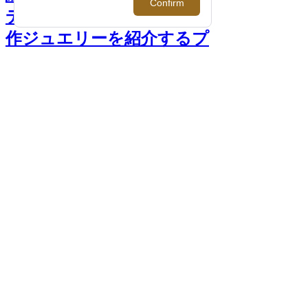
デザイン＜イーノス＞の新
作ジュエリーを紹介するプ
ロモーション開催 >>
前へ
次へ
＜イーノス＞リング 49,500円
PHOTO >