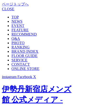
ページトップへ
CLOSE
TOP
NEWS
EVENT
FEATURE
RECOMMEND
Q&A
PHOTO
RANKING
BRAND INDEX
FLOOR GUIDE
SERVICE
CONTACT
ONLINE STORE
instagram
Facebook
X
伊勢丹新宿店メンズ
館 公式メディア -