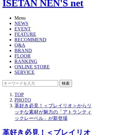
ISETAN NEN'S net
Menu
NEWS
EVENT
FEATURE
RECOMMEND
Q&A
BRAND
FLOOR
RANKING
ONLINE STORE
SERVICE
検索
TOP
PHOTO
革好き必見！＜ブレイリオ＞からリ
ッチな素材が魅力の「アトランティ
ックレーベル」が新登場
革好き必見！＜ブレイリオ