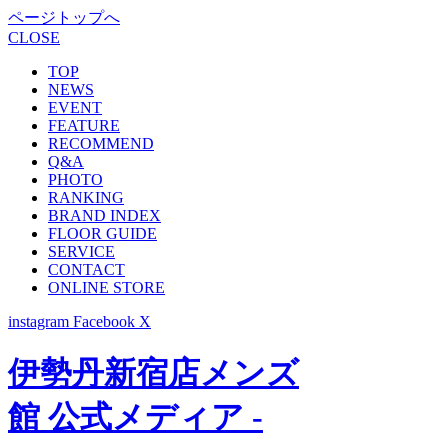
ページトップへ
CLOSE
TOP
NEWS
EVENT
FEATURE
RECOMMEND
Q&A
PHOTO
RANKING
BRAND INDEX
FLOOR GUIDE
SERVICE
CONTACT
ONLINE STORE
instagram
Facebook
X
伊勢丹新宿店メンズ
館 公式メディア -