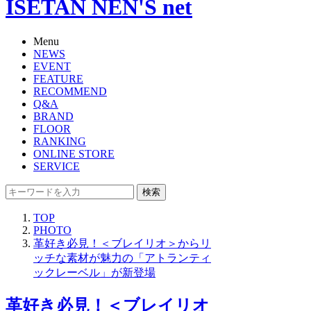
ISETAN NEN'S net
Menu
NEWS
EVENT
FEATURE
RECOMMEND
Q&A
BRAND
FLOOR
RANKING
ONLINE STORE
SERVICE
検索
TOP
PHOTO
革好き必見！＜ブレイリオ＞からリ
ッチな素材が魅力の「アトランティ
ックレーベル」が新登場
革好き必見！＜ブレイリオ