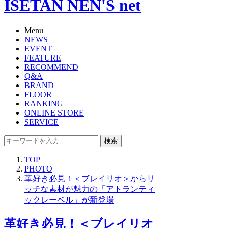
ISETAN NEN'S net
Menu
NEWS
EVENT
FEATURE
RECOMMEND
Q&A
BRAND
FLOOR
RANKING
ONLINE STORE
SERVICE
検索
TOP
PHOTO
革好き必見！＜ブレイリオ＞からリ
ッチな素材が魅力の「アトランティ
ックレーベル」が新登場
革好き必見！＜ブレイリオ