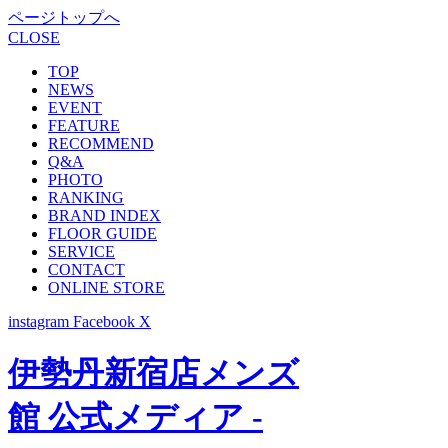
ページトップへ
CLOSE
TOP
NEWS
EVENT
FEATURE
RECOMMEND
Q&A
PHOTO
RANKING
BRAND INDEX
FLOOR GUIDE
SERVICE
CONTACT
ONLINE STORE
instagram
Facebook
X
伊勢丹新宿店メンズ
館 公式メディア -