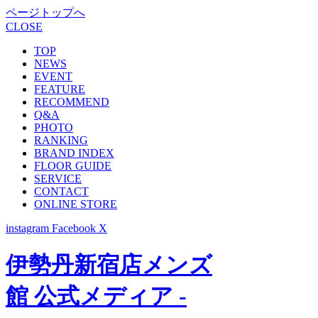
ページトップへ
CLOSE
TOP
NEWS
EVENT
FEATURE
RECOMMEND
Q&A
PHOTO
RANKING
BRAND INDEX
FLOOR GUIDE
SERVICE
CONTACT
ONLINE STORE
instagram
Facebook
X
伊勢丹新宿店メンズ
館 公式メディア -