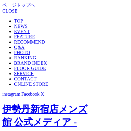
ページトップへ
CLOSE
TOP
NEWS
EVENT
FEATURE
RECOMMEND
Q&A
PHOTO
RANKING
BRAND INDEX
FLOOR GUIDE
SERVICE
CONTACT
ONLINE STORE
instagram
Facebook
X
伊勢丹新宿店メンズ
館 公式メディア -