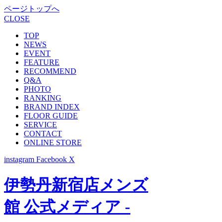
ページトップへ
CLOSE
TOP
NEWS
EVENT
FEATURE
RECOMMEND
Q&A
PHOTO
RANKING
BRAND INDEX
FLOOR GUIDE
SERVICE
CONTACT
ONLINE STORE
instagram
Facebook
X
伊勢丹新宿店メンズ
館 公式メディア -