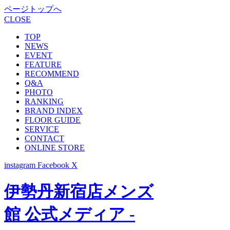
ページトップへ
CLOSE
TOP
NEWS
EVENT
FEATURE
RECOMMEND
Q&A
PHOTO
RANKING
BRAND INDEX
FLOOR GUIDE
SERVICE
CONTACT
ONLINE STORE
instagram
Facebook
X
伊勢丹新宿店メンズ
館 公式メディア -