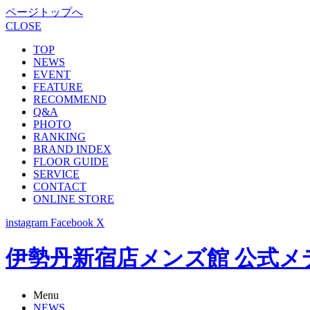
ページトップへ
CLOSE
TOP
NEWS
EVENT
FEATURE
RECOMMEND
Q&A
PHOTO
RANKING
BRAND INDEX
FLOOR GUIDE
SERVICE
CONTACT
ONLINE STORE
instagram
Facebook
X
伊勢丹新宿店メンズ館 公式メディア -
Menu
NEWS