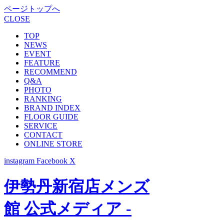
ページトップへ
CLOSE
TOP
NEWS
EVENT
FEATURE
RECOMMEND
Q&A
PHOTO
RANKING
BRAND INDEX
FLOOR GUIDE
SERVICE
CONTACT
ONLINE STORE
instagram
Facebook
X
伊勢丹新宿店メンズ
館 公式メディア -