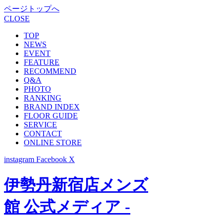
ページトップへ
CLOSE
TOP
NEWS
EVENT
FEATURE
RECOMMEND
Q&A
PHOTO
RANKING
BRAND INDEX
FLOOR GUIDE
SERVICE
CONTACT
ONLINE STORE
instagram
Facebook
X
伊勢丹新宿店メンズ
館 公式メディア -