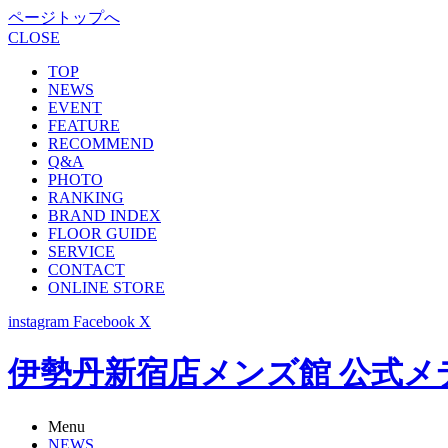
ページトップへ
CLOSE
TOP
NEWS
EVENT
FEATURE
RECOMMEND
Q&A
PHOTO
RANKING
BRAND INDEX
FLOOR GUIDE
SERVICE
CONTACT
ONLINE STORE
instagram
Facebook
X
伊勢丹新宿店メンズ館 公式メディア -
Menu
NEWS