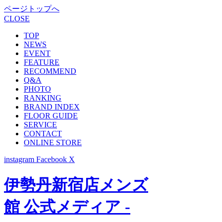
ページトップへ
CLOSE
TOP
NEWS
EVENT
FEATURE
RECOMMEND
Q&A
PHOTO
RANKING
BRAND INDEX
FLOOR GUIDE
SERVICE
CONTACT
ONLINE STORE
instagram
Facebook
X
伊勢丹新宿店メンズ
館 公式メディア -