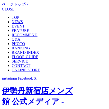
ページトップへ
CLOSE
TOP
NEWS
EVENT
FEATURE
RECOMMEND
Q&A
PHOTO
RANKING
BRAND INDEX
FLOOR GUIDE
SERVICE
CONTACT
ONLINE STORE
instagram
Facebook
X
伊勢丹新宿店メンズ
館 公式メディア -