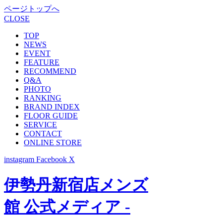
ページトップへ
CLOSE
TOP
NEWS
EVENT
FEATURE
RECOMMEND
Q&A
PHOTO
RANKING
BRAND INDEX
FLOOR GUIDE
SERVICE
CONTACT
ONLINE STORE
instagram
Facebook
X
伊勢丹新宿店メンズ
館 公式メディア -