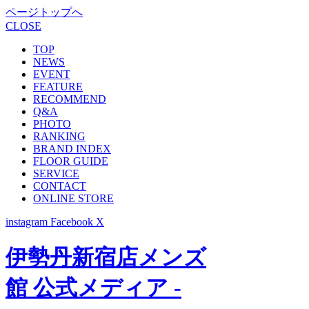
ページトップへ
CLOSE
TOP
NEWS
EVENT
FEATURE
RECOMMEND
Q&A
PHOTO
RANKING
BRAND INDEX
FLOOR GUIDE
SERVICE
CONTACT
ONLINE STORE
instagram
Facebook
X
伊勢丹新宿店メンズ
館 公式メディア -