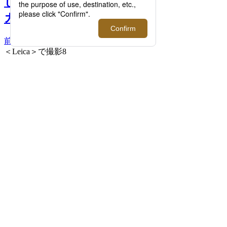
しさ。＜Leica/ライカ＞の
カメラの魅力に迫る >>
前へ
次へ
＜Leica＞で撮影8