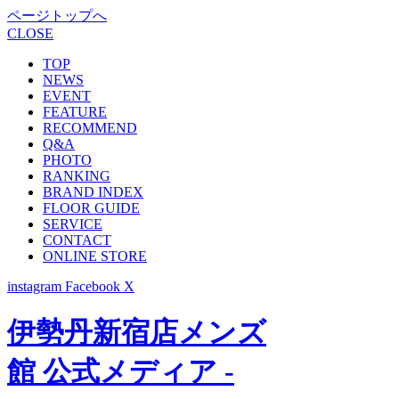
ページトップへ
CLOSE
TOP
NEWS
EVENT
FEATURE
RECOMMEND
Q&A
PHOTO
RANKING
BRAND INDEX
FLOOR GUIDE
SERVICE
CONTACT
ONLINE STORE
instagram
Facebook
X
伊勢丹新宿店メンズ
館 公式メディア -