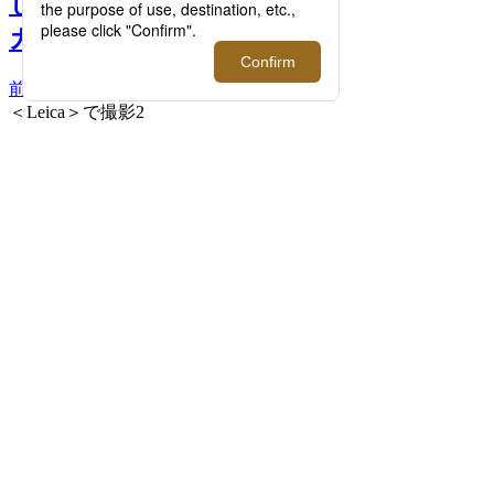
しさ。＜Leica/ライカ＞の
カメラの魅力に迫る >>
前へ
次へ
＜Leica＞で撮影2