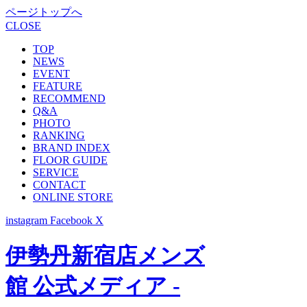
ページトップへ
CLOSE
TOP
NEWS
EVENT
FEATURE
RECOMMEND
Q&A
PHOTO
RANKING
BRAND INDEX
FLOOR GUIDE
SERVICE
CONTACT
ONLINE STORE
instagram
Facebook
X
伊勢丹新宿店メンズ
館 公式メディア -