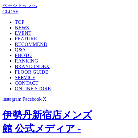
ページトップへ
CLOSE
TOP
NEWS
EVENT
FEATURE
RECOMMEND
Q&A
PHOTO
RANKING
BRAND INDEX
FLOOR GUIDE
SERVICE
CONTACT
ONLINE STORE
instagram
Facebook
X
伊勢丹新宿店メンズ
館 公式メディア -