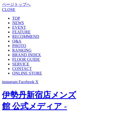
ページトップへ
CLOSE
TOP
NEWS
EVENT
FEATURE
RECOMMEND
Q&A
PHOTO
RANKING
BRAND INDEX
FLOOR GUIDE
SERVICE
CONTACT
ONLINE STORE
instagram
Facebook
X
伊勢丹新宿店メンズ
館 公式メディア -